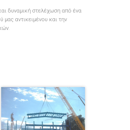
 και δυναμική στελέχωση από ένα
ύ μας αντικειμένου και την
κών.