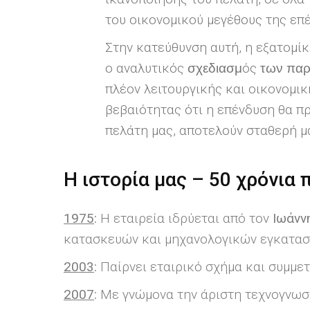
του οικονομικού μεγέθους της επ
Στην κατεύθυνση αυτή, η εξατομί
ο αναλυτικός
ός
σχεδιασμ
των παρ
πλέον λειτουργικής και οικονομικ
βεβαιότητας ότι η επένδυση θα π
πελάτη μας, αποτελούν σταθερή μ
Η ιστορία μας – 50 χρόνια
1975
:
Η εταιρεία ιδρύεται από τον
Ιωάνν
κατασκευών και μηχανολογικών εγκατασ
2003
:
Παίρνει εταιρικό σχήμα και συμμετ
2007
:
Με γνώμονα την άριστη τεχνογνωσία