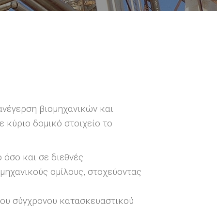
ανέγερση βιομηχανικών και
 κύριο δομικό στοιχείο το
 όσο και σε διεθνές
μηχανικούς ομίλους, στοχεύοντας
του σύγχρονου κατασκευαστικού