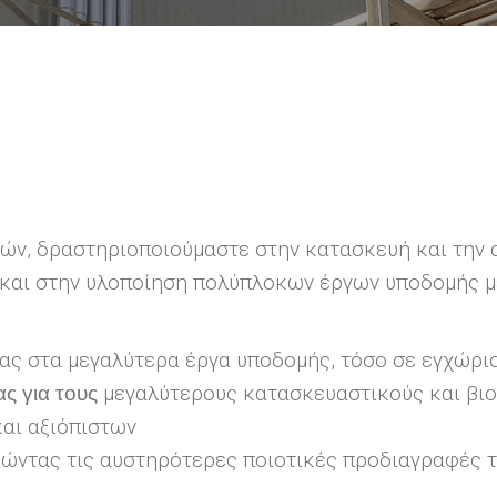
τών, δραστηριοποιούμαστε στην κατασκευή και την 
και στην υλοποίηση πολύπλοκων έργων υποδομής με
ας στα μεγαλύτερα έργα υποδομής, τόσο σε εγχώριο
μεγαλύτερους κατασκευαστικούς και βιο
ς για τους
αι αξιόπιστων
ιώντας τις αυστηρότερες ποιοτικές προδιαγραφές 