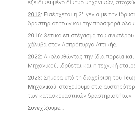
εξειδικευμένο δίκτυο μηχανικών, στοχ
η
2013
:
Εισέρχεται η 2
γενιά με την ίδρυση
δραστηριοτήτων και την προσφορά ολο
2016
:
Θετικό επιστέγασμα του ανωτέρου
χάλυβα στον Ασπρόπυργο Αττικής.
2022
:
Ακολουθώντας την ίδια πορεία κα
Μηχανικού, ιδρύεται και η τεχνική εταιρε
2023
:
Σήμερα υπό τη διαχείριση του
Γεω
Μηχανικού
, στοχεύουμε στις αυστηρότε
των κατασκευαστικών δραστηριοτήτων.
Συνεχίζουμε
…