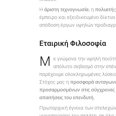
Η
, η
ς
άριστη τεχνογνωσία
πολυετή
έμπειρο και εξειδικευμένο δίκτυ
απόδοση έργων υψηλών προδιαγρα
Εταιρική Φιλοσοφία
Μ
ε γνώμονα την υψηλή ποιότη
απόλυτο σεβασμό στην επέν
παρέχουμε ολοκληρωμένες λύσεις
Στόχος μας η
προσφορά ανταγωνισ
προσαρμοσμένων στις σύγχρονες ε
απαιτήσεις του επενδυτή.
Πρωταρχική έγνοια των στελεχών 
ικανοποίησης του πελάτη, σε όλα 