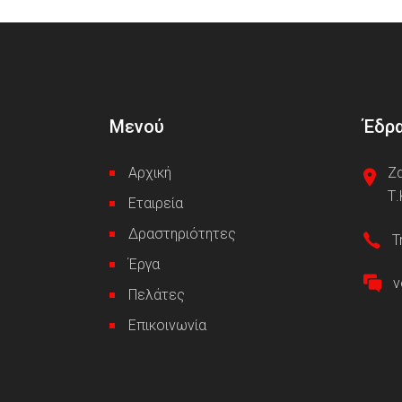
Μενού
Έδρ
Αρχική
Ζα
Τ.
Εταιρεία
Δραστηριότητες
Τ
Έργα
v
Πελάτες
Επικοινωνία