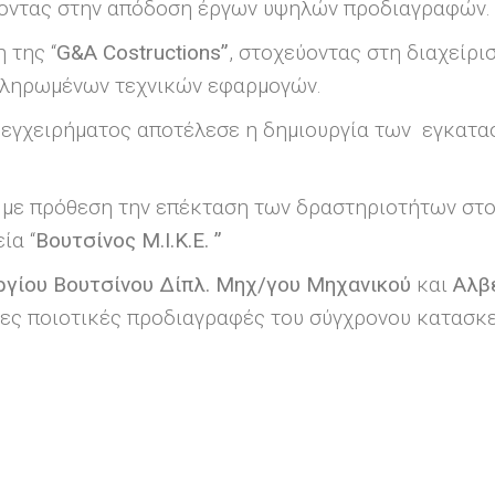
εύοντας στην απόδοση έργων υψηλών προδιαγραφών.
 της “
G
&
A
Costructions
”
, στοχεύοντας στη διαχείρ
κληρωμένων τεχνικών εφαρμογών.
 εγχειρήματος αποτέλεσε η δημιουργία των εγκατα
ι με πρόθεση την επέκταση των δραστηριοτήτων στ
ία “
Βουτσίνος Μ.Ι.Κ.Ε. ”
ργίου Βουτσίνου Δίπλ. Μηχ/γου Μηχανικού
και
Αλβ
ρες ποιοτικές προδιαγραφές του σύγχρονου κατασκ