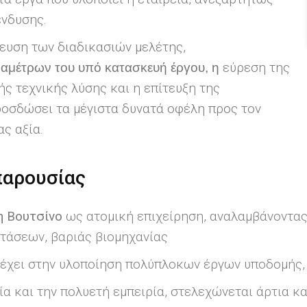
ένδυσης.
κευση των διαδικασιών μελέτης,
εύρεση της
αμέτρων του υπό κατασκευή έργου,
η
ής τεχνικής λύσης και η επίτευξη της
ροσδώσει τα μέγιστα δυνατά οφέλη προς τον
ας αξία.
 παρουσίας
η Βουτσίνο
ως ατομική επιχείρηση, αναλαμβάνοντας
τάσεων, βαριάς βιομηχανίας
έχει στην υλοποίηση πολύπλοκων έργων υποδομής, μ
 και την πολυετή εμπειρία, στελεχώνεται άρτια και