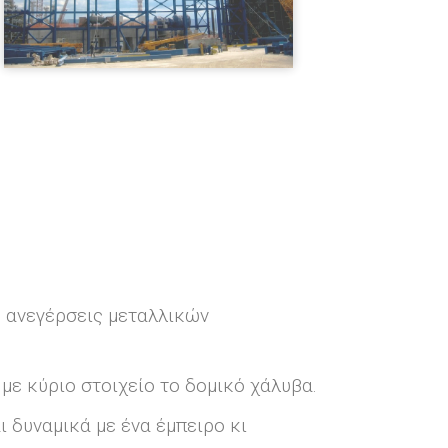
 ανεγέρσεις μεταλλικών
ε κύριο στοιχείο το δομικό χάλυβα.
 δυναμικά με ένα έμπειρο κι